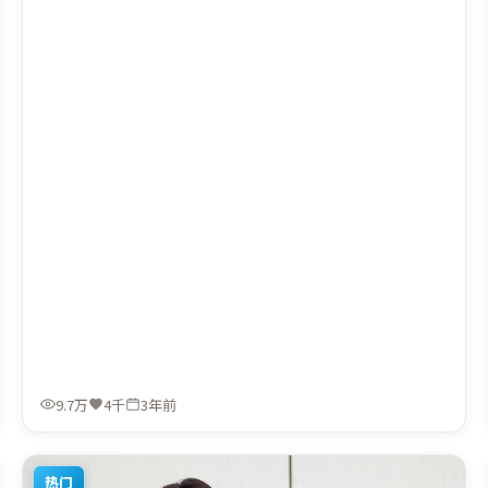
朴赞郁执导，张译、长泽雅美、全智贤，王景春、河正宇等
联袂出演。影片于2023年1月16日（法国）在部分地区首映
上线，适合喜欢动作题材的观众观看。
9.7万
4千
3年前
热门