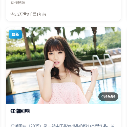
动作
剧场
导，秦海璐、宋康昊、木村拓哉，章子怡等联袂出演。影片
于2025年8月8日（中国台湾）在部分地区首映上线，适合喜
5.2万
3千
1年前
欢动作题材的观众观看。
最新
99:59
狂潮回响
狂潮回响（2025）是一部中国香港出品的科幻类型作品。故