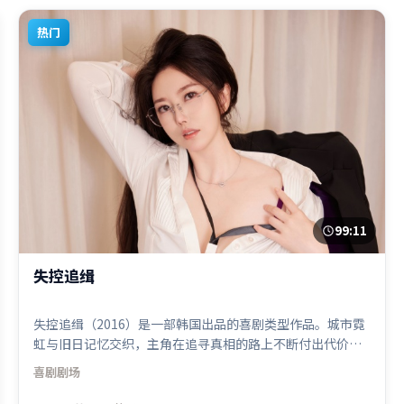
热门
99:11
失控追缉
失控追缉（2016）是一部韩国出品的喜剧类型作品。城市霓
虹与旧日记忆交织，主角在追寻真相的路上不断付出代价。
视听风格统一而富有实验感，配乐与画面情绪贴合。由程耳
喜剧
剧场
执导，弗洛伦丝·皮尤、白宇、刘亦菲，基里安·墨菲、易
烊千玺等联袂出演。影片于2016年10月18日（韩国）在部分