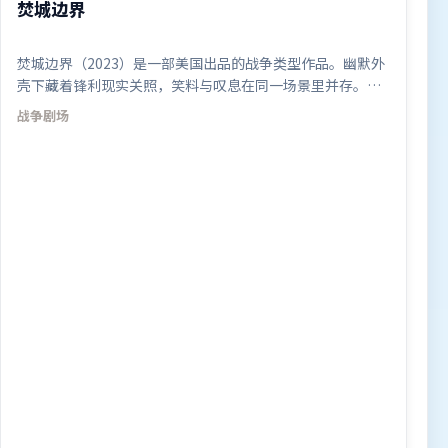
焚城边界
焚城边界（2023）是一部美国出品的战争类型作品。幽默外
壳下藏着锋利现实关照，笑料与叹息在同一场景里并存。摄
影与美术共同营造出强烈地域气质，增强沉浸感。由薛晓路
战争
剧场
执导，河正宇、基里安·墨菲、沈腾，雷佳音、马东锡、长
泽雅美等联袂出演。影片于2023年10月7日（美国）在部分
地区首映上线，适合喜欢战争题材的观众观看。