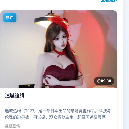
热门
89:38
迷城追缉
迷城追缉（2023）是一部日本出品的悬疑类型作品。科技与
伦理的边界被一再试探，观众将随主角一起经历道德震荡。
叙事线索多线并进，最终在关键节点收束。由娄烨执导，吴
悬疑
剧场