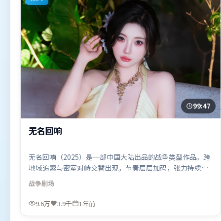
99:47
无名回响
无名回响（2025）是一部中国大陆出品的战争类型作品。跨
地域追索与密室对峙交替出现，节奏层层加码，张力持续上
扬。群像刻画各有弧光，配角亦承担叙事推进功能。由许鞍
战争
剧场
华执导，奥卡菲娜、章子怡、艾米莉·布朗特，梁朝伟、张
家辉等联袂出演。影片于2025年5月11日（中国大陆）在部
9.6万
3.9千
1年前
分地区首映上线，适合喜欢战争题材的观众观看。