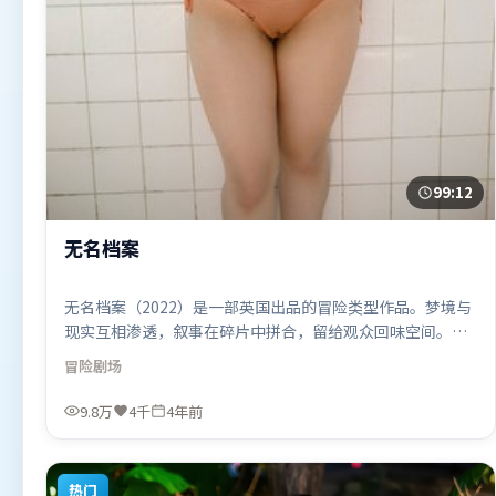
99:12
无名档案
无名档案（2022）是一部英国出品的冒险类型作品。梦境与
现实互相渗透，叙事在碎片中拼合，留给观众回味空间。高
潮段落信息密度高，情绪释放与主题回扣同时完成。由陈凯
冒险
剧场
歌执导，孙艺珍、章子怡、吴京，张家辉、托尼·贾、古天
乐等联袂出演。影片于2022年1月14日（英国）在部分地区
9.8万
4千
4年前
首映上线，适合喜欢冒险题材的观众观看。
热门