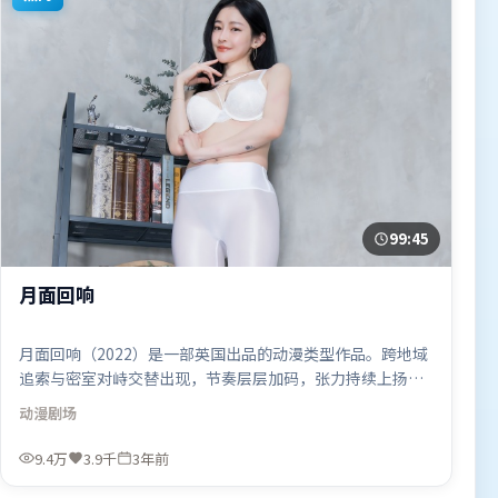
99:45
月面回响
月面回响（2022）是一部英国出品的动漫类型作品。跨地域
追索与密室对峙交替出现，节奏层层加码，张力持续上扬。
摄影与美术共同营造出强烈地域气质，增强沉浸感。由北野
动漫
剧场
武执导，王景春、梁朝伟、黄政民，肖战、托尼·贾、古天
乐等联袂出演。影片于2022年9月7日（英国）在部分地区首
9.4万
3.9千
3年前
映上线，适合喜欢动漫题材的观众观看。