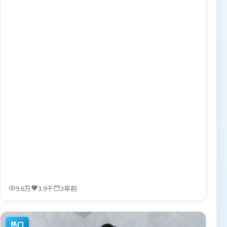
京、孙艺珍、肖战，周冬雨等联袂出演。影片于2023年4月4
日（日本）在部分地区首映上线，适合喜欢悬疑题材的观众
观看。
9.6万
3.9千
3年前
热门